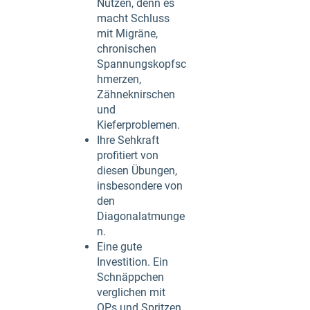
Nutzen, denn es
macht Schluss
mit Migräne,
chronischen
Spannungskopfsc
hmerzen,
Zähneknirschen
und
Kieferproblemen.
Ihre Sehkraft
profitiert von
diesen Übungen,
insbesondere von
den
Diagonalatmunge
n.
Eine gute
Investition. Ein
Schnäppchen
verglichen mit
OPs und Spritzen.