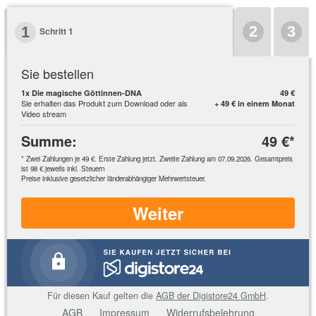
2
3
1
Schritt 1
Sie bestellen
1
x Die magische Göttinnen-DNA
49 €
Sie erhalten das Produkt zum Download oder als
+
49 €
in einem Monat
Video stream
Summe
:
49 €
*
*
Zwei Zahlungen je
49 €
. Erste Zahlung jetzt. Zweite Zahlung am 07.09.2026. Gesamtpreis
ist
98 €
.
jeweils inkl. Steuern
Preise inklusive gesetzlicher länderabhängiger Mehrwertsteuer.
Weiter
Für diesen Kauf gelten die
AGB der Digistore24 GmbH
.
AGB
Impressum
Widerrufsbelehrung