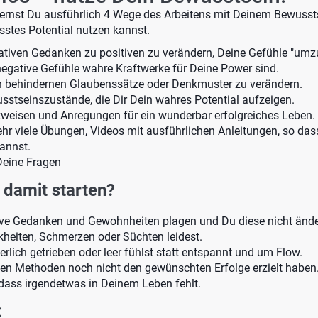
lernst Du ausführlich 4 Wege des Arbeitens mit Deinem Bewusst
stes Potential nutzen kannst.
ativen Gedanken zu positiven zu verändern, Deine Gefühle "um
negative Gefühle wahre Kraftwerke für Deine Power sind.
h behindernen Glaubenssätze oder Denkmuster zu verändern.
sstseinszustände, die Dir Dein wahres Potential aufzeigen.
weisen und Anregungen für ein wunderbar erfolgreiches Leben.
r viele Übungen, Videos mit ausführlichen Anleitungen, so dass
kannst.
Deine Fragen
damit starten?
ive Gedanken und Gewohnheiten plagen und Du diese nicht ände
kheiten, Schmerzen oder Süchten leidest.
erlich getrieben oder leer fühlst statt entspannt und um Flow.
igen Methoden noch nicht den gewünschten Erfolge erzielt haben
 dass irgendetwas in Deinem Leben fehlt.
: