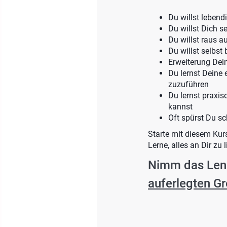
Du willst lebend
Du willst Dich s
Du willst raus a
Du willst selbst
Erweiterung De
Du lernst Deine
zuzuführen
Du lernst praxis
kannst
Oft spürst Du s
Starte mit diesem Kur
Lerne, alles an Dir z
Nimm das Lenk
auferlegten G