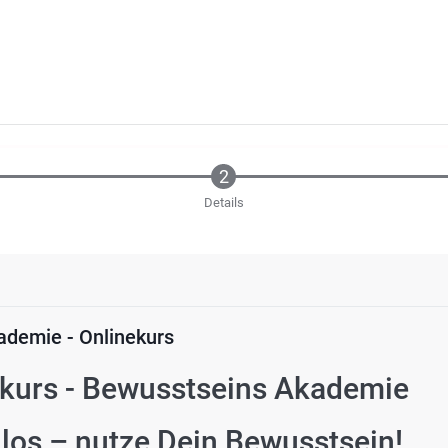
Details
demie - Onlinekurs
ekurs - Bewusstseins Akademie
los – nutze Dein Bewusstsein!