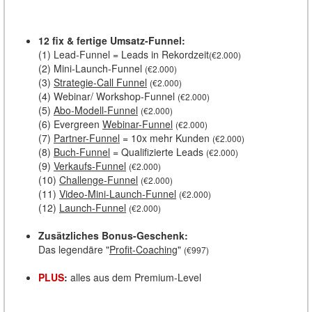
12 fix & fertige Umsatz-Funnel:
(1) Lead-Funnel = Leads in Rekordzeit
(€2.000)
(2) Mini-Launch-Funnel
(€2.000)
(3)
Strategie-Call Funnel
(€2.000)
(4) Webinar/ Workshop-Funnel
(€2.000)
(5)
Abo-Modell-Funnel
(€2.000)
(6) Evergreen
Webinar-Funnel
(€2.000)
(7)
Partner-Funnel
= 10x mehr Kunden
(€2.000)
(8)
Buch-Funnel
= Qualifizierte Leads
(€2.000)
(9)
Verkaufs-Funnel
(€2.000)
(10)
Challenge-Funnel
(€2.000)
(11)
Video-Mini-Launch-Funnel
(€2.000)
(12)
Launch-Funnel
(€2.000)
Zusätzliches Bonus-Geschenk:
Das legendäre "
Profit-Coaching
"
(€997)
PLUS
:
alles aus dem Premium-Level