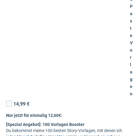
P
a
s
t
e
V
o
r
l
a
g
e
n
14,99 €
Nur jetzt für einmalig 12,60€:
[Spezial Angebot]: 100 Vorlagen Booster
Du bekommst meine 100 besten Story-Vorlagen, mit denen ich