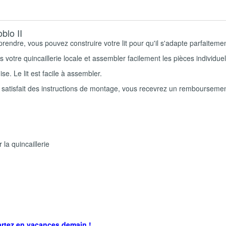
blo II
rendre, vous pouvez construire votre lit pour qu'il s'adapte parfaitemen
 votre quincaillerie locale et assembler facilement les pièces individue
se. Le lit est facile à assembler.
s satisfait des instructions de montage, vous recevrez un remboursement
 la quincaillerie
partez en vacances demain !