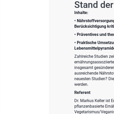
Stand de
Inhalte:
• Nährstoffversorgun
Berücksichtigung krit
• Präventives und th
• Praktische Umsetzu
Lebensmittelpyramid
Zahlreiche Studien zei
ernährungsassoziierte
insgesamt gesünderen
ausreichende Nährstof
neuesten Studien? Die
werden.
Referent
Dr. Markus Keller ist
pflanzenbasierte Ernä
Vegetarismus/Veganism