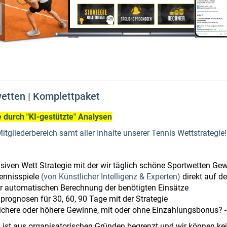
etten | Komplettpaket
 durch "KI-gestützte" Analysen
itgliederbereich samt aller Inhalte unserer Tennis Wettstrategie!
usiven Wett Strategie
mit der wir täglich
schöne Sportwetten Gewi
ennisspiele
(von Künstlicher Intelligenz & Experten)
direkt auf d
r automatischen Berechnung der benötigten Einsätze
prognosen für 30, 60, 90 Tage mit der Strategie
sichere oder höhere Gewinne, mit oder ohne Einzahlungsbonus? -
ist aus organisatorischen Gründen begrenzt und wir können kein