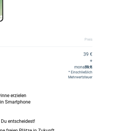
Preis
39 €
+
monatlich
39 €
Einschließlich
Mehrwertsteuer
nne erzielen
ein Smartphone
 Du entscheidest!
e freien Plätze in Zukunft