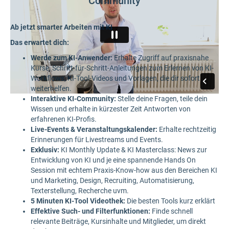
Community
Ab jetzt smarter Arbeiten mit KI
Das erwartet dich:
Werde zum KI-Anwender:
Erhalte Zugriff auf praxisnahe
Kurse, Schritt-für-Schritt-Anleitungen zum Erlernen von KI-
Workflows, KI-Tool-Videos und Vorlagen, die dir sofort
weiterhelfen.
Interaktive KI-Community:
Stelle deine Fragen, teile dein
Wissen und erhalte in kürzester Zeit Antworten von
erfahrenen KI-Profis.
Live-Events & Veranstaltungskalender:
Erhalte rechtzeitig
Erinnerungen für Livestreams und Events.
Exklusiv:
KI Monthly Update & KI Masterclass: News zur
Entwicklung von KI und je eine spannende Hands On
Session mit echtem Praxis-Know-how aus den Bereichen KI
und Marketing, Design, Recruiting, Automatisierung,
Texterstellung, Recherche uvm.
5 Minuten KI-Tool Videothek:
Die besten Tools kurz erklärt
Effektive Such- und Filterfunktionen:
Finde schnell
relevante Beiträge, Kursinhalte und Mitglieder, um direkt