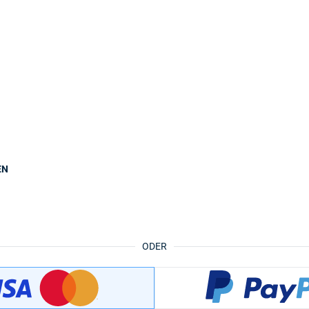
EN
ODER