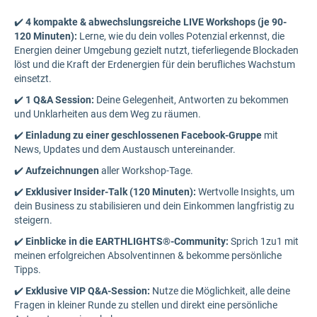
✔️
4 kompakte & abwechslungsreiche LIVE Workshops (je 90-
120 Minuten):
Lerne, wie du dein volles Potenzial erkennst, die
Energien deiner Umgebung gezielt nutzt, tieferliegende Blockaden
löst und die Kraft der Erdenergien für dein berufliches Wachstum
einsetzt.
✔️
1 Q&A Session:
Deine Gelegenheit, Antworten zu bekommen
und Unklarheiten aus dem Weg zu räumen.
✔️
Einladung zu einer geschlossenen Facebook-Gruppe
mit
News, Updates und dem Austausch untereinander.
✔️
Aufzeichnungen
aller Workshop-Tage.
✔️
Exklusiver Insider-Talk (120 Minuten):
Wertvolle Insights, um
dein Business zu stabilisieren und dein Einkommen langfristig zu
steigern.
✔️
Einblicke in die EARTHLIGHTS®-Community:
Sprich 1zu1 mit
meinen erfolgreichen Absolventinnen & bekomme persönliche
Tipps.
✔️
Exklusive VIP Q&A-Session:
Nutze die Möglichkeit, alle deine
Fragen in kleiner Runde zu stellen und direkt eine persönliche