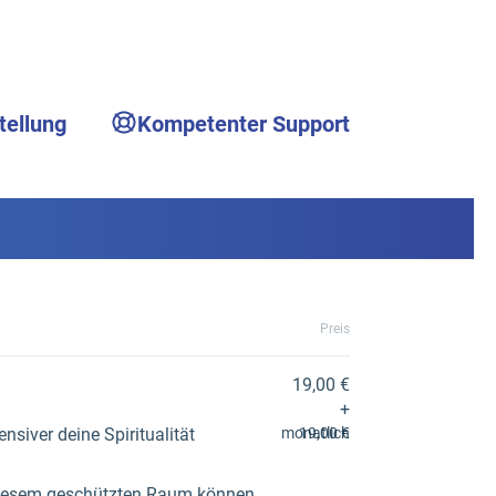
tellung
Kompetenter Support
Preis
19,00 €
+
siver deine Spiritualität
monatlich
19,00 €
n diesem geschützten Raum können