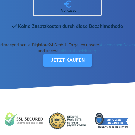
Vorkasse
Keine Zusatzkosten durch diese Bezahlmethode
rtragspartner ist Digistore24 GmbH. Es gelten unsere
Allgemeinen Gesc
und unsere
Widerrufsbelehrung
.
JETZT KAUFEN