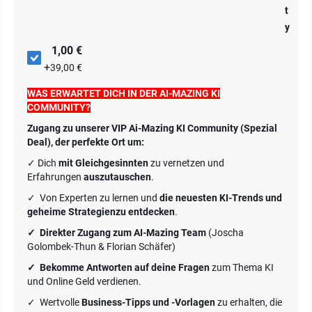
t
y
1,00 €
+
39,00 €
WAS ERWARTET DICH IN DER AI-MAZING KI
COMMUNITY?
Zugang zu unserer VIP Ai-Mazing KI Community (Spezial
Deal), der perfekte Ort um:
✓ Dich
mit Gleichgesinnten
zu vernetzen und
Erfahrungen
auszutauschen
.
✓ Von Experten zu lernen und
die neuesten KI-Trends und
geheime Strategienzu entdecken
.
✓ Direkter Zugang zum AI-Mazing Team
(Joscha
Golombek-Thun & Florian Schäfer)
✓ Bekomme Antworten auf deine Fragen
zum Thema KI
und Online Geld verdienen.
✓ Wertvolle
Business-Tipps und -Vorlagen
zu erhalten, die