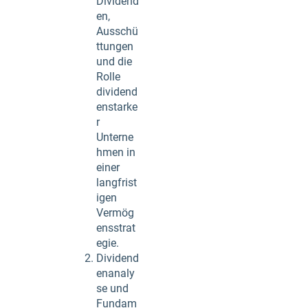
Dividend
en,
Ausschü
ttungen
und die
Rolle
dividend
enstarke
r
Unterne
hmen in
einer
langfrist
igen
Vermög
ensstrat
egie.
Dividend
enanaly
se und
Fundam