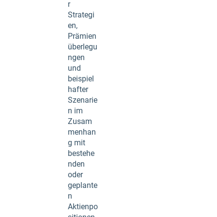
r
Strategi
en,
Prämien
überlegu
ngen
und
beispiel
hafter
Szenarie
n im
Zusam
menhan
g mit
bestehe
nden
oder
geplante
n
Aktienpo