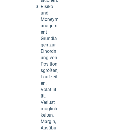
sitionen.
Risiko-
und
Moneym
anagem
ent
Grundla
gen zur
Einordn
ung von
Position
sgrößen,
Laufzeit
en,
Volatilit
ät,
Verlust
möglich
keiten,
Margin,
Ausübu