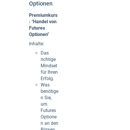
Optionen
Premiumkurs
: "Handel von
Futures
Optionen"
Inhalte:
Das
richtige
Mindset
für Ihren
Erfolg.
Was
benötige
n Sie,
um
Futures
Optione
n an den
Börsen