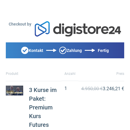
Checkout by
Kontakt
Zahlung
Fertig
Produkt
Anzahl
Preis
1
4.950,00 €
3.246,21 €
3 Kurse im
Paket:
Premium
Kurs
Futures