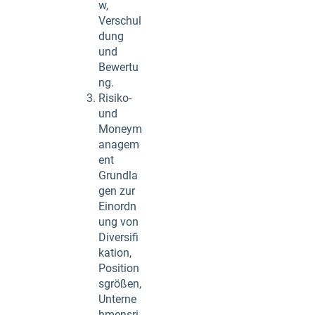
w,
Verschul
dung
und
Bewertu
ng.
Risiko-
und
Moneym
anagem
ent
Grundla
gen zur
Einordn
ung von
Diversifi
kation,
Position
sgrößen,
Unterne
hmensri