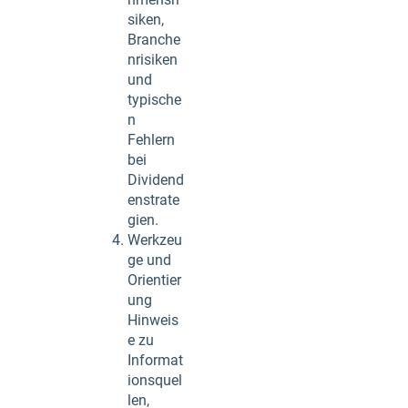
siken,
Branche
nrisiken
und
typische
n
Fehlern
bei
Dividend
enstrate
gien.
Werkzeu
ge und
Orientier
ung
Hinweis
e zu
Informat
ionsquel
len,