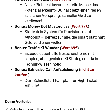
Nutze Pinterest bevor die breite Masse das
Potenzial erkennt - Du hast jetzt einen riesen
zeitlichen Vorsprung, schneller Geld zu
verdienen!
Bonus: Money Bot Masterclass (
Wert 97€
)
Starte dein System für Provisionen auf
Autopilot – perfekt für alle, die smart statt hart
Geld verdienen wollen.
Bonus: Traffic KI Wunder (
Wert 69€
)
Erzeuge dauerhafte Besucherströme mit
simplen, aber genialen KI-Strategien – kein
Technik-Wissen nötig!
Bonus: Exklusive Call Aufzeichnung (
nicht zu
kaufen!
)
Dein Schnellstart-Fahrplan für High Ticket
Affiliate!
Deine Vorteile:
✅ Sofortiger Zugriff – auch nachts um 03:00 Uhr