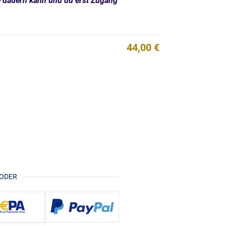
ge dauern kann und du erst Zugang
44,00 €
ODER