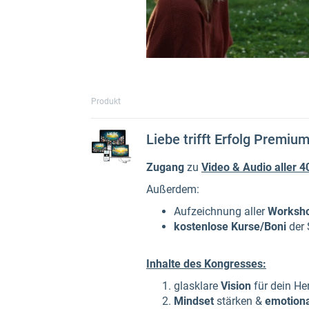
Produkt
Liebe trifft Erfolg Premiu
Zugang
zu
Video & Audio aller 4
Außerdem:
Aufzeichnung aller
Worksh
kostenlose Kurse/Boni
der 
Inhalte des Kongresses:
glasklare
Vision
für dein He
Mindset
stärken &
emotiona