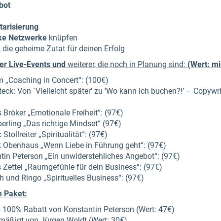
bot
arisierung
ke Netzwerke
knüpfen
, die geheime Zutat für deinen Erfolg
ler Live-Events und
weiterer, die noch in Planung sind:
(Wert: m
 „Coaching in Concert“: (100€)
teck: Von `Vielleicht später’ zu ‘Wo kann ich buchen?!’ – Copywri
röker „Emotionale Freiheit“: (97€)​
erling „Das richtige Mindset“ (97€)​
Stollreiter „Spiritualität“: (97€)​
 Obenhaus „Wenn Liebe in Führung geht“: (97€)​
in Peterson „Ein unwiderstehliches Angebot“: (97€)​
Zettel „Raumgefühle für dein Business“: (97€)​
 und Ringo „Spirituelles Business“: (97€)​
 Paket:
e
100% Rabatt von Konstantin Peterson (Wert: 47€)​
mäßigt von Jürgen Woldt (Wert: 30€)​