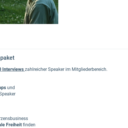
mpaket
0 Interviews
zahlreicher Speaker im Mitgliederbereich.
ops
und
Speaker
rzensbusiness
le Freiheit
finden