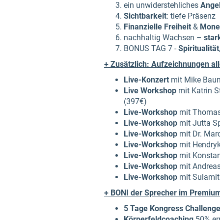
ein unwiderstehliches
Ange
Sichtbarkeit
: tiefe Präsenz
Finanzielle Freiheit
&
Monet
nachhaltig Wachsen –
star
BONUS TAG 7 -
Spiritualität
+ Zusätzlich: Aufzeichnungen al
Live-Konzert
mit Mike Baum
Live Workshop
mit Katrin S
(397€)
Live-Workshop
mit Thomas B
Live-Workshop
mit Jutta Sp
Live-Workshop
mit Dr. Marc 
Live-Workshop
mit Hendryk
Live-Workshop
mit Konstant
Live-Workshop
mit Andreas 
Live-Workshop
mit Sulamith
+ BONI der Sprecher im Premium
5 Tage Kongress Challeng
Körperfeldcoaching
50% er