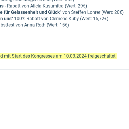
ns
- Rabatt von Alicia Kusumitra (Wert: 29€)​
e für Gelassenheit und Glück"
von Steffen Lohrer (Wert: 20€)​
in uns"
100% Rabatt von Clemens Kuby (Wert: 16,72€)​
lbsttest von Anna Roth (Wert: 15€)​​
 mit Start des Kongresses am 10.03.2024 freigeschaltet.