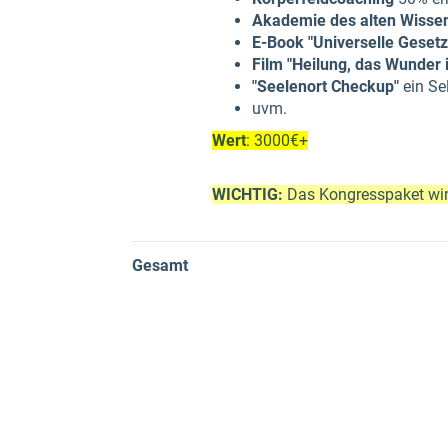
Akademie des alten Wisse
E-Book "Universelle Gesetz
Film "Heilung, das Wunder 
"Seelenort Checkup"
ein Se
uvm.
Wert
: 3000€+
WICHTIG:
Das Kongresspaket wird
Gesamt