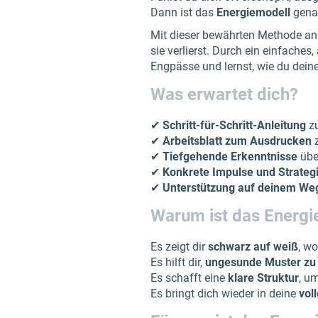
Dann ist das
Energiemodell
genau
Mit dieser bewährten Methode anal
sie verlierst. Durch ein einfache
Engpässe und lernst, wie du deine
Was erwartet dich?
✔
Schritt-für-Schritt-Anleitung
zu
✔
Arbeitsblatt zum Ausdrucken
z
✔
Tiefgehende Erkenntnisse
übe
✔
Konkrete Impulse und Strateg
✔
Unterstützung auf deinem We
Warum ist das Energi
Es zeigt dir
schwarz auf weiß
, wo
Es hilft dir,
ungesunde Muster zu
Es schafft eine
klare Struktur
, u
Es bringt dich wieder in deine
voll