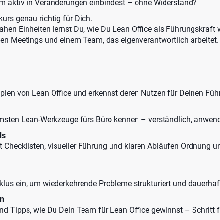
m aktiv in Veränderungen einbindest – ohne Widerstand?
kurs genau richtig für Dich.
ahen Einheiten lernst Du, wie Du Lean Office als Führungskraft 
rzen Meetings und einem Team, das eigenverantwortlich arbeitet.
zipien von Lean Office und erkennst deren Nutzen für Deinen Füh
amsten Lean-Werkzeuge fürs Büro kennen – verständlich, anwendb
ds
t Checklisten, visueller Führung und klaren Abläufen Ordnung un
g
lus ein, um wiederkehrende Probleme strukturiert und dauerhaft
en
 Tipps, wie Du Dein Team für Lean Office gewinnst – Schritt für