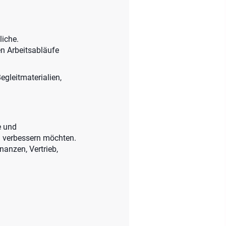
liche.
en Arbeitsabläufe
egleitmaterialien,
e und
g verbessern möchten.
anzen, Vertrieb,