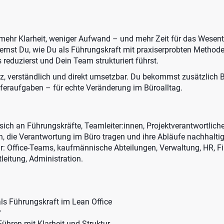
 mehr Klarheit, weniger Aufwand – und mehr Zeit für das Wesent
lernst Du, wie Du als Führungskraft mit praxiserprobten Method
 reduzierst und Dein Team strukturiert führst.
rz, verständlich und direkt umsetzbar. Du bekommst zusätzlich B
feraufgaben – für echte Veränderung im Büroalltag.
 sich an Führungskräfte, Teamleiter:innen, Projektverantwortlich
 die Verantwortung im Büro tragen und ihre Abläufe nachhalti
r: Office-Teams, kaufmännische Abteilungen, Verwaltung, HR, Fin
leitung, Administration.
als Führungskraft im Lean Office
?
ühren mit Klarheit und Struktur