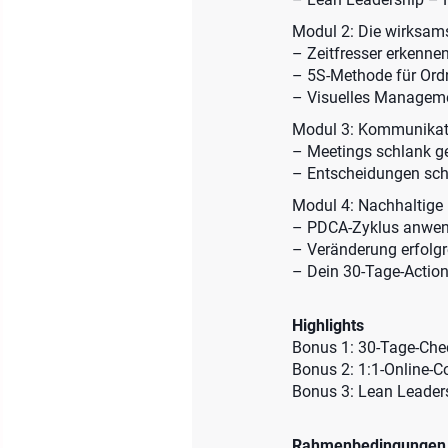
Modul 2: Die wirksam
– Zeitfresser erkenne
– 5S-Methode für Ordn
– Visuelles Manageme
Modul 3: Kommunikat
– Meetings schlank ge
– Entscheidungen schn
Modul 4: Nachhaltig
– PDCA-Zyklus anwe
– Veränderung erfolgr
– Dein 30-Tage-Action
Highlights
Bonus 1: 30-Tage-Chec
Bonus 2: 1:1-Online-Co
Bonus 3: Lean Leaders
Rahmenbedingungen