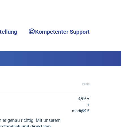
tellung
Kompetenter Support
Preis
8,99 €
+
monatlich
8,99 €
ier genau richtig! Mit unserem
erständlich und direkt von