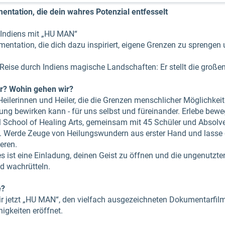
tation, die dein wahres Potenzial entfesselt
rz Indiens mit „HU MAN“
ntation, die dich dazu inspiriert, eigene Grenzen zu sprengen
e Reise durch Indiens magische Landschaften: Er stellt die groß
r? Wohin gehen wir?
Heilerinnen und Heiler, die die Grenzen menschlicher Möglichkeit
lung bewirken kann - für uns selbst und füreinander. Erlebe b
al School of Healing Arts, gemeinsam mit 45 Schüler und Absolve
. Werde Zeuge von Heilungswundern aus erster Hand und lasse d
eren.
es ist eine Einladung, deinen Geist zu öffnen und die ungenutzte
d wachrütteln.
e?
 dir jetzt „HU MAN“, den vielfach ausgezeichneten Dokumentarfil
igkeiten eröffnet.