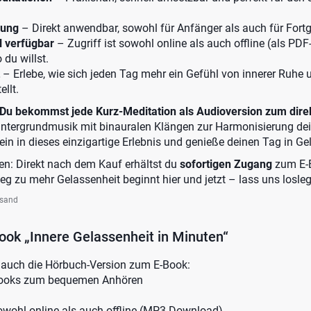
sung
– Direkt anwendbar, sowohl für Anfänger als auch für Fortg
l verfügbar
– Zugriff ist sowohl online als auch offline (als P
du willst.
– Erlebe, wie sich jeden Tag mehr ein Gefühl von innerer Ruh
ellt.
Du bekommst jede Kurz-Meditation als Audioversion zum dir
intergrundmusik mit binauralen Klängen zur Harmonisierung dei
in in dieses einzigartige Erlebnis und genieße deinen Tag in Ge
ten: Direkt nach dem Kauf erhältst du
sofortigen Zugang
zum E-
g zu mehr Gelassenheit beginnt hier und jetzt – lass uns losle
rsand
ok „Innere Gelassenheit in Minuten“
h auch die Hörbuch-Version zum E-Book:
-Books zum bequemen Anhören
sowohl online als auch offline (MP3-Download)