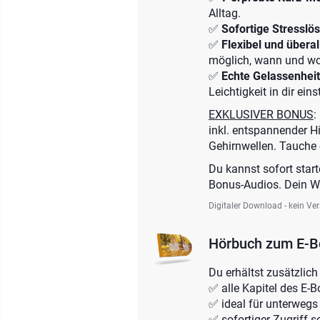
Alltag.
✅
Sofortige Stresslö
✅
Flexibel und überal
möglich, wann und wo 
✅
Echte Gelassenheit
Leichtigkeit in dir einst
EXKLUSIVER BONUS
:
inkl. entspannender H
Gehirnwellen. Tauche e
Du kannst sofort star
Bonus-Audios. Dein We
Digitaler Download - kein Ve
Hörbuch zum E-Bo
Du erhältst zusätzlic
✅ alle Kapitel des E
✅ ideal für unterwegs
✅ sofortiger Zugriff 