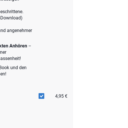
eschrittene.
DF-Download)
e und angenehmer
ekten Anhören
–
ner
lassenheit!
Book und den
gen!
4,95 €