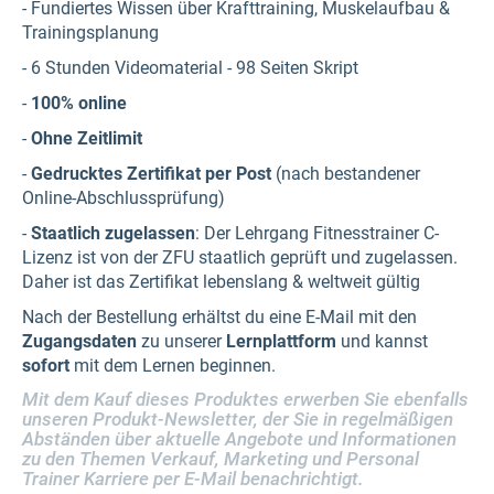
- Fundiertes Wissen über Krafttraining, Muskelaufbau &
Trainingsplanung
- 6 Stunden Videomaterial - 98 Seiten Skript
-
100% online
-
Ohne Zeitlimit
-
Gedrucktes Zertifikat per Post
(nach bestandener
Online-Abschlussprüfung)
-
Staatlich zugelassen
: Der Lehrgang Fitnesstrainer C-
Lizenz ist von der ZFU staatlich geprüft und zugelassen.
Daher ist das Zertifikat lebenslang & weltweit gültig
Nach der Bestellung erhältst du eine E-Mail mit den
Zugangsdaten
zu unserer
Lernplattform
und kannst
sofort
mit dem Lernen beginnen.
Mit dem Kauf dieses Produktes erwerben Sie ebenfalls
unseren Produkt-Newsletter, der Sie in regelmäßigen
Abständen über aktuelle Angebote und Informationen
zu den Themen Verkauf, Marketing und Personal
Trainer Karriere per E-Mail benachrichtigt.