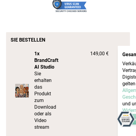
SIE BESTELLEN
1x
149,00 €
Gesa
BrandCraft
Verkä
AI Studio
Vertra
Sie
Digis
erhalten
gelten
das
Allge
Produkt
Gesch
zum
und u
Download
Wider
oder als
Video
stream