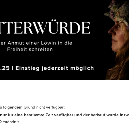
us folgendem Grund nicht verfügbar:
nur für eine bestimmte Zeit verfügbar und der Verkauf wurde inz
Verständnis.