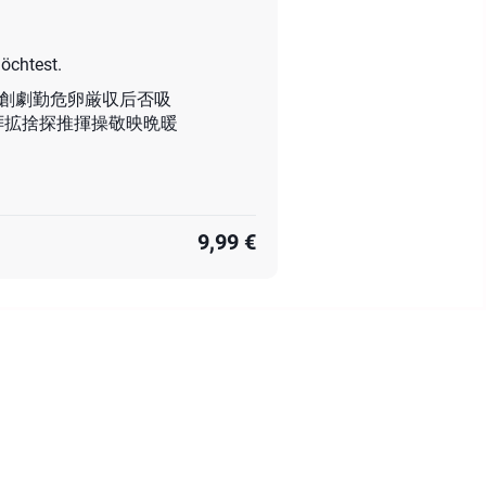
öchtest.
割創劇勤危卵厳収后否吸
拝拡捨探推揮操敬映晩暖
9,99 €