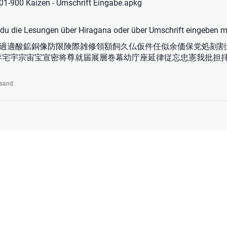
01-900 Kaizen - Umschrift Eingabe.apkg
du die Lesungen über Hiragana oder über Umschrift eingeben m
輸述迷逆造過適酸鉱銅像防限険際雑修領額飼久仏仮件任似余価保党処刻
存宅宇宗宙宝宣密将尊就届展層巻幕幼庁座延律従忘忠憲我批担
rsand