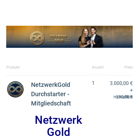
Produkt
Anzahl
Preis
1
3.000,00 €
NetzwerkGold
+
Durchstarter -
monatlich
250,00 €
Mitgliedschaft
Netzwerk
Gold