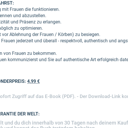
ÄHRST:
mit Frauen die funktionieren.
kennen und abzustellen.
zität und Präsenz zu erlangen.
öglich zu optimieren.
 vor Ablehnung der Frauen / Körben) zu besiegen.
de Frauen jederzeit und überall - respektvoll, authentisch und an
en von Frauen zu bekommen.
en kommunizierst und Sie auf authentische Art erfolgreich date
ONDERPREIS:
4,99 €
sofort Zugriff auf das E-Book (PDF). - Der Download-Link 
RANTIE DER WELT:
llt und du dich innerhalb von 30 Tagen nach deinem Kauf