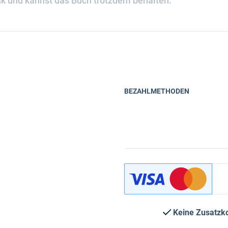
k und kannst das Buch trotzdem behalten.
BEZAHLMETHODEN
Keine Zusatzk