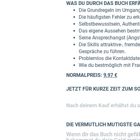
WAS DU DURCH DAS BUCH ERF
Die Grundregeln im Umgang 
Die häufigsten Fehler zu er
Selbstbewusstsein, Authenti
Das eigene Aussehen bestm
Seine Ansprechangst (Angst
Die Skills attraktive-, frem
Gespräche zu führen.
Problemlos die Kontaktdat
Wie du bestmöglich mit Frau
NORMALPREIS:
9,97 €
JETZT FÜR KURZE ZEIT ZUM S
Nach deinem Kauf erhältst du 
DIE VERMUTLICH MUTIGSTE GA
Wenn dir das Buch nicht gefä