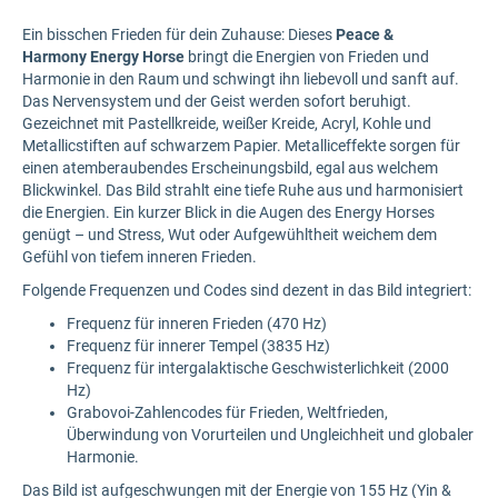
Ein bisschen Frieden für dein Zuhause: Dieses
Peace &
Harmony
Energy Horse
bringt die Energien von Frieden und
Harmonie in den Raum und schwingt ihn liebevoll und sanft auf.
Das Nervensystem und der Geist werden sofort beruhigt.
Gezeichnet mit Pastellkreide, weißer Kreide, Acryl, Kohle und
Metallicstiften auf schwarzem Papier. Metalliceffekte sorgen für
einen atemberaubendes Erscheinungsbild, egal aus welchem
Blickwinkel. Das Bild strahlt eine tiefe Ruhe aus und harmonisiert
die Energien. Ein kurzer Blick in die Augen des Energy Horses
genügt – und Stress, Wut oder Aufgewühltheit weichem dem
Gefühl von tiefem inneren Frieden.
Folgende Frequenzen und Codes sind dezent in das Bild integriert:
Frequenz für inneren Frieden (470 Hz)
Frequenz für innerer Tempel (3835 Hz)
Frequenz für intergalaktische Geschwisterlichkeit (2000
Hz)
Grabovoi-Zahlencodes für Frieden, Weltfrieden,
Überwindung von Vorurteilen und Ungleichheit und globaler
Harmonie.
Das Bild ist aufgeschwungen mit der Energie von 155 Hz (Yin &