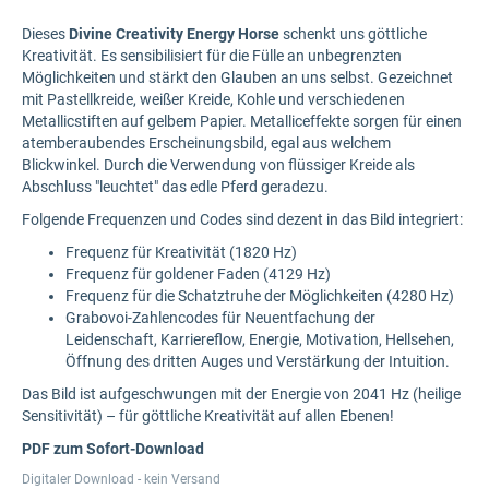
Dieses
Divine Creativity
Energy Horse
schenkt uns göttliche
Kreativität. Es sensibilisiert für die Fülle an unbegrenzten
Möglichkeiten und stärkt den Glauben an uns selbst. Gezeichnet
mit Pastellkreide, weißer Kreide, Kohle und verschiedenen
Metallicstiften auf gelbem Papier. Metalliceffekte sorgen für einen
atemberaubendes Erscheinungsbild, egal aus welchem
Blickwinkel. Durch die Verwendung von flüssiger Kreide als
Abschluss "leuchtet" das edle Pferd geradezu.
Folgende Frequenzen und Codes sind dezent in das Bild integriert:
Frequenz für Kreativität (1820 Hz)
Frequenz für goldener Faden (4129 Hz)
Frequenz für die Schatztruhe der Möglichkeiten (4280 Hz)
Grabovoi-Zahlencodes für Neuentfachung der
Leidenschaft, Karriereflow, Energie, Motivation, Hellsehen,
Öffnung des dritten Auges und Verstärkung der Intuition.
Das Bild ist aufgeschwungen mit der Energie von 2041 Hz (heilige
Sensitivität) – für göttliche Kreativität auf allen Ebenen!
PDF zum Sofort-Download
Digitaler Download - kein Versand