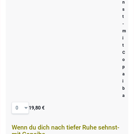
n
s
t
-
m
i
t
C
o
p
a
i
b
a
19,80 €
Wenn du dich nach tiefer Ruhe sehnst-