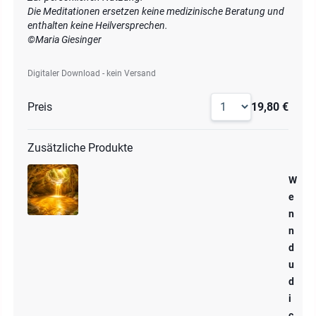
Die Meditationen ersetzen keine medizinische Beratung und
enthalten keine Heilversprechen.
©Maria Giesinger
Digitaler Download - kein Versand
Preis
19,80 €
Zusätzliche Produkte
W
e
n
n
d
u
d
i
c