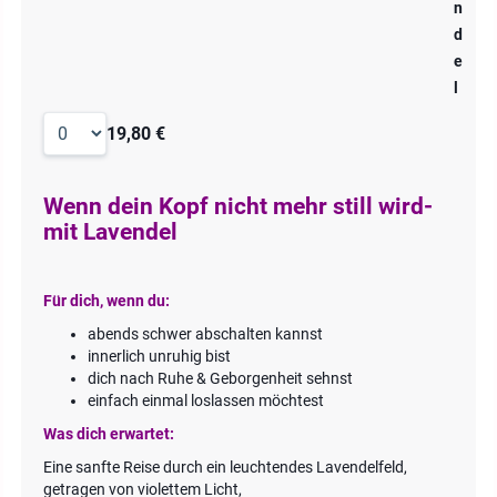
n
d
e
l
19,80 €
Wenn dein Kopf nicht mehr still wird-
mit Lavendel
Für dich, wenn du:
abends schwer abschalten kannst
innerlich unruhig bist
dich nach Ruhe & Geborgenheit sehnst
einfach einmal loslassen möchtest
Was dich erwartet:
Eine sanfte Reise durch ein leuchtendes Lavendelfeld,
getragen von violettem Licht,