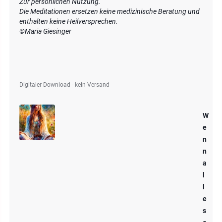
Zur persönlichen Nutzung.
Die Meditationen ersetzen keine medizinische Beratung und
enthalten keine Heilversprechen.
©Maria Giesinger
Digitaler Download - kein Versand
W
e
n
n
a
l
l
e
s