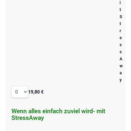
i
t
S
t
r
e
s
s
A
w
a
y
19,80 €
Wenn alles einfach zuviel wird- mit
StressAway