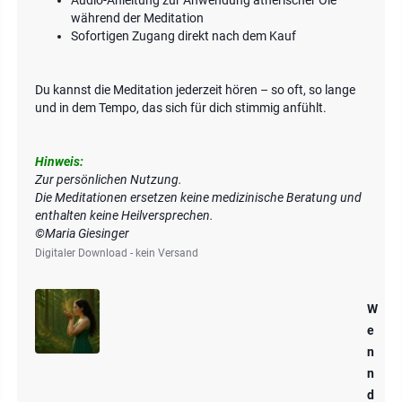
Audio-Anleitung zur Anwendung ätherischer Öle
während der Meditation
Sofortigen Zugang direkt nach dem Kauf
Du kannst die Meditation jederzeit hören – so oft, so lange
und in dem Tempo, das sich für dich stimmig anfühlt.
Hinweis:
Zur persönlichen Nutzung.
Die Meditationen ersetzen keine medizinische Beratung und
enthalten keine Heilversprechen.
©Maria Giesinger
Digitaler Download - kein Versand
W
e
n
n
d