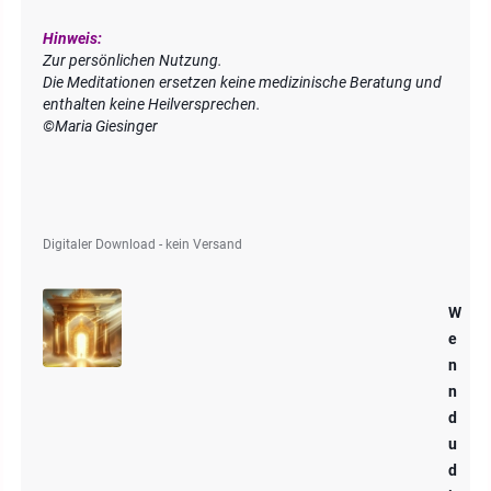
Hinweis:
Zur persönlichen Nutzung.
Die Meditationen ersetzen keine medizinische Beratung und
enthalten keine Heilversprechen.
©Maria Giesinger
Digitaler Download - kein Versand
W
e
n
n
d
u
d