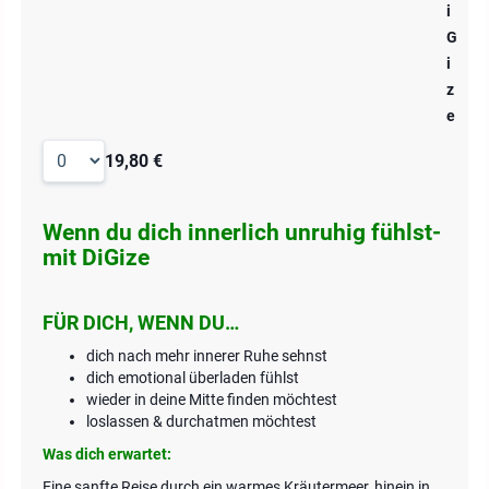
i
G
i
z
e
19,80 €
Wenn du dich innerlich unruhig fühlst-
mit DiGize
FÜR
DICH, WENN DU…
dich nach mehr innerer Ruhe sehnst
dich emotional überladen fühlst
wieder in deine Mitte finden möchtest
loslassen & durchatmen möchtest
Was dich erwartet:
Eine sanfte Reise durch ein warmes Kräutermeer, hinein in