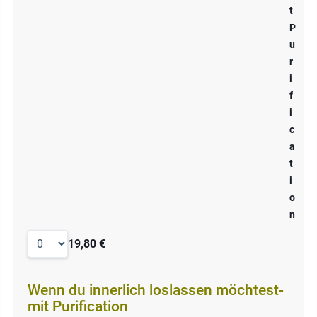
t
P
u
r
i
f
i
c
a
t
i
o
n
19,80 €
Wenn du innerlich loslassen möchtest-
mit Purification