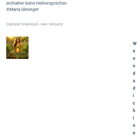
enthalten keine Heilversprechen.
©Maria Giesinger
Digitaler Download - kein Versand
W
e
n
n
d
u
d
i
c
h
i
n
n