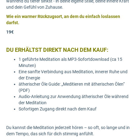
während du tiefer sinkst - in deine eigene Stille, deine innere Kraft
und dein Gefühl von Zuhause.
Wie ein warmer Rückzugsort, an dem du einfach loslassen
darfst.
19€
DU ERHÄLTST DIREKT NACH DEM KAUF:
1 geführte Meditation als MP3-Sofortdownload (ca 15
Minuten)
Eine sanfte Verbindung aus Meditation, innerer Ruhe und
der Energie
ätherischer Öle Guide: „Meditieren mit ätherischen Ölen“
(PDF)
Audio-Anleitung zur Anwendung ätherischer Öle während
der Meditation
Sofortigen Zugang direkt nach dem Kauf
Du kannst die Meditation jederzeit hören – so oft, so lange und in
dem Tempo, das sich für dich stimmig anfühlt.