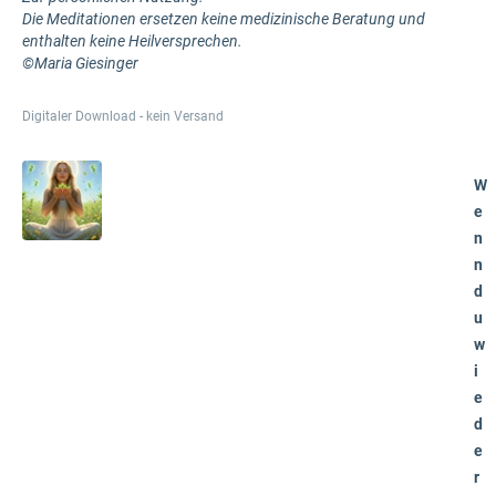
Die Meditationen ersetzen keine medizinische Beratung und
enthalten keine Heilversprechen.
©Maria Giesinger
Digitaler Download - kein Versand
W
e
n
n
d
u
w
i
e
d
e
r