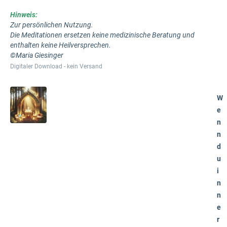
Hinweis:
Zur persönlichen Nutzung.
Die Meditationen ersetzen keine medizinische Beratung und
enthalten keine Heilversprechen.
©Maria Giesinger
Digitaler Download - kein Versand
W
e
n
n
d
u
i
n
n
e
r