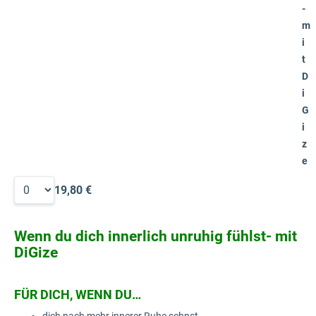
-
m
i
t
D
i
G
i
z
e
19,80 €
Wenn du dich innerlich unruhig fühlst- mit
DiGize
FÜR
DICH, WENN DU…