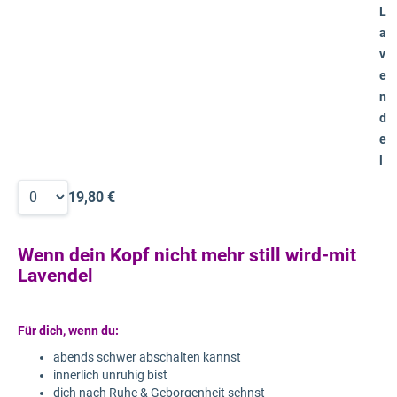
L
a
v
e
n
d
e
l
19,80 €
Wenn dein Kopf nicht mehr still wird-mit
Lavendel
Für dich, wenn du:
abends schwer abschalten kannst
innerlich unruhig bist
dich nach Ruhe & Geborgenheit sehnst