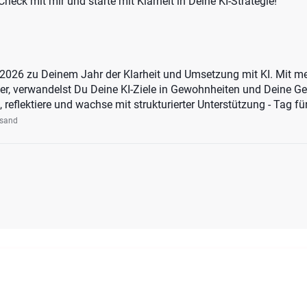
Check mit mir und starte mit Klarheit in Deine KI-Strategie!
 2026 zu Deinem Jahr der Klarheit und Umsetzung mit KI. Mit m
ner, verwandelst Du Deine KI-Ziele in Gewohnheiten und Deine G
, reflektiere und wachse mit strukturierter Unterstützung - Tag fü
rsand