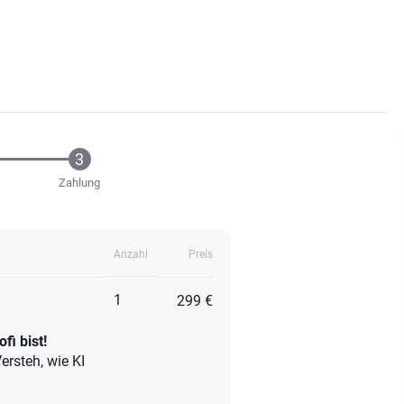
Zahlung
Anzahl
Preis
1
299 €
fi bist!
ersteh, wie KI