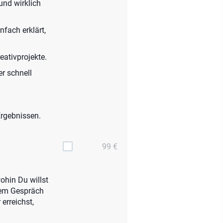
und wirklich
nfach erklärt,
eativprojekte.
r schnell
Ergebnissen.
99 €
ohin Du willst
 dem Gespräch
erreichst,