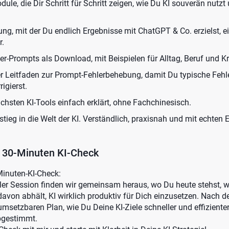
le, die Dir Schritt für Schritt zeigen, wie Du KI souverän nutzt 
tung, mit der Du endlich Ergebnisse mit ChatGPT & Co. erzielst, ei
r.
r-Prompts als Download, mit Beispielen für Alltag, Beruf und Kr
r Leitfaden zur Prompt-Fehlerbehebung, damit Du typische Fehle
igierst.
lichsten KI-Tools einfach erklärt, ohne Fachchinesisch.
nstieg in die Welt der KI. Verständlich, praxisnah und mit echten 
r 30-Minuten KI-Check
Minuten-KI-Check:
ller Session finden wir gemeinsam heraus, wo Du heute stehst, w
davon abhält, KI wirklich produktiv für Dich einzusetzen. Nach
umsetzbaren Plan, wie Du Deine KI-Ziele schneller und effizienter 
abgestimmt.