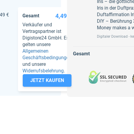
Iris – die göttlic
Iris in der Duftpr
Duftaffirmation Ir
,49 €
4,49 €
Gesamt
DIY – Berührung 
Verkäufer und
Money makes a w
Vertragspartner ist
Digitaler Download - k
Digistore24 GmbH. Es
gelten unsere
Allgemeinen
Gesamt
Geschäftsbedingungen
und unsere
Widerrufsbelehrung
.
JETZT KAUFEN