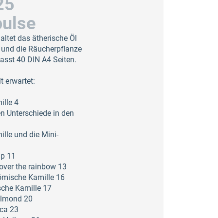
25
pulse
altet das ätherische Öl
 und die Räucherpflanze
fasst 40 DIN A4 Seiten.
t erwartet:
ille 4
n Unterschiede in den
lle und die Mini-
ip 11
ver the rainbow 13
römische Kamille 16
sche Kamille 17
llmond 20
ca 23