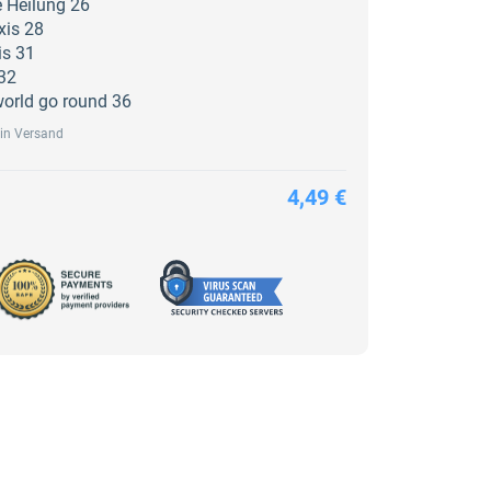
he Heilung 26
axis 28
is 31
32
orld go round 36
ein Versand
4,49 €