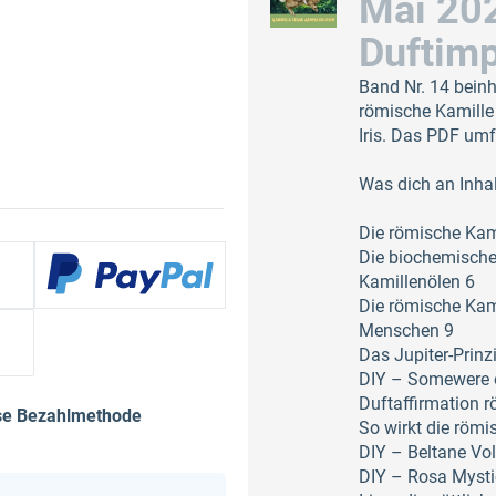
Mai 20
Duftim
Band Nr. 14 beinh
römische Kamille
Iris. Das PDF um
Was dich an Inhal
Die römische Kam
Die biochemische
Kamillenölen 6
Die römische Kami
Menschen 9
Das Jupiter-Prinz
DIY – Somewere o
Duftaffirmation 
ese Bezahlmethode
So wirkt die römi
DIY – Beltane Vo
DIY – Rosa Mysti