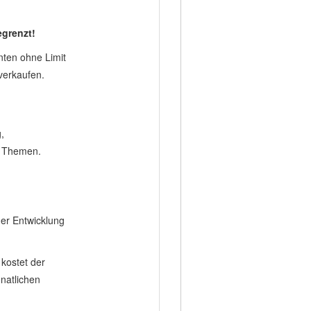
egrenzt!
ten ohne Limit
verkaufen.
,
e Themen.
der Entwicklung
kostet der
onatlichen