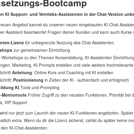
setzungs-Bootcamp
n KI Support- und Vertriebs-Assistenten in der Chat-Version unb
neuen Angebot kannst du unseren neuen eingebauten KI-Chat-Assisten
er Assistent beantwortet Fragen deiner Kunden und kann auch Kurse 
enten-Lizenz
für unbegrenzte Nutzung des Chat-Assistenten
kshops
zur gemeinsamen Einrichtung
Workshops zu den Themen Kurserstellung, KI-Assistenten Einrichtung
ngen, Marketing, KI-Prompts erstellen und viele weitere hochrelevant
Schritt
Anleitung
: Online Kurs und Coaching mit KI erstellen
Schritt:
Positionierung
in Zeiten der KI - authentisch und erfolgreich
ildung KI
,Tools und Prompting
f-Mentortools
Früher Zugriff zu den neusten Funktionen, Priorität bei 
s, VIP Support
wird nur jetzt zum Launch der neuen KI-Funktionen angeboten. Später 
atlich extra. Wenn du dir die Lizenz sicherst, zahlst du später keine m
 den KI-Chat-Assistenten.