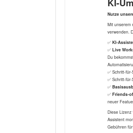
KI-Um
Nutze unsere
Mit unserem 
verwenden. D
✅
KI-Assist
✅
Live Wor
Du bekommst 
Automatisieru
✅ Schritt-für-
✅ Schritt-für-
✅
Basisausb
✅
Friends-o
neuer Featue
Diese Lizenz 
Assistent mon
Gebühren für