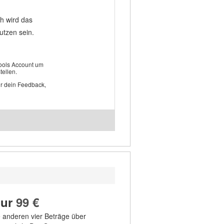
h wird das
utzen sein.
rtools Account um
tellen.
ur dein Feedback,
nur
99 €
e anderen vier Beträge über