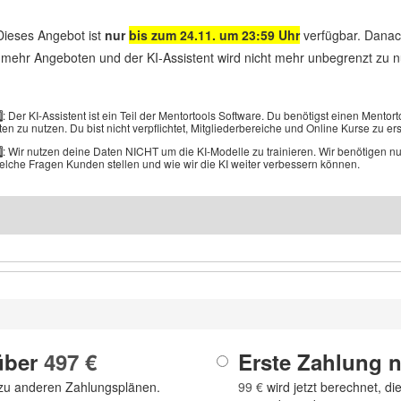
ieses Angebot ist
nur
bis zum 24.11. um 23:59 Uhr
verfügbar. Danac
 mehr Angeboten und der KI-Assistent wird nicht mehr unbegrenzt zu n
⃣
: Der KI-Assistent ist ein Teil der Mentortools Software. Du benötigst einen Mento
en zu nutzen. Du bist nicht verpflichtet, Mitgliederbereiche und Online Kurse zu ers
⃣
: Wir nutzen deine Daten NICHT um die KI-Modelle zu trainieren. Wir benötigen n
lche Fragen Kunden stellen und wie wir die KI weiter verbessern können.
über
497 €
Erste Zahlung 
 zu anderen Zahlungsplänen.
99 €
wird jetzt berechnet, di