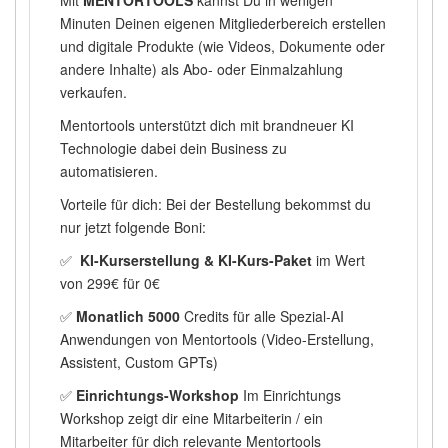
Mit
MENTORTOOLS
kannst Du in wenigen
Minuten Deinen eigenen Mitgliederbereich erstellen
und digitale Produkte (wie Videos, Dokumente oder
andere Inhalte) als Abo- oder Einmalzahlung
verkaufen.
Mentortools unterstützt dich mit brandneuer KI
Technologie dabei dein Business zu
automatisieren.
Vorteile für dich: Bei der Bestellung bekommst du
nur jetzt folgende Boni:
✅
KI-Kurserstellung & KI-Kurs-Paket
im Wert
von 299€ für 0€
✅
Monatlich 5000
Credits für alle Spezial-AI
Anwendungen von Mentortools (Video-Erstellung,
Assistent, Custom GPTs)
✅
Einrichtungs-Workshop
Im Einrichtungs
Workshop zeigt dir eine Mitarbeiterin / ein
Mitarbeiter für dich relevante Mentortools