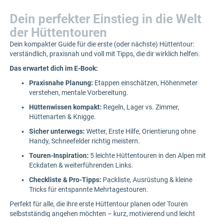
Dein perfekter Einstieg in die Welt
der Hüttentouren
Dein kompakter Guide für die erste (oder nächste) Hüttentour:
verständlich, praxisnah und voll mit Tipps, die dir wirklich helfen.
Das erwartet dich im E-Book:
Praxisnahe Planung:
Etappen einschätzen, Höhenmeter
verstehen, mentale Vorbereitung.
Hüttenwissen kompakt:
Regeln, Lager vs. Zimmer,
Hüttenarten & Knigge.
Sicher unterwegs:
Wetter, Erste Hilfe, Orientierung ohne
Handy, Schneefelder richtig meistern.
Touren-Inspiration:
5 leichte Hüttentouren in den Alpen mit
Eckdaten & weiterführenden Links.
Checkliste & Pro-Tipps:
Packliste, Ausrüstung & kleine
Tricks für entspannte Mehrtagestouren.
Perfekt für alle, die ihre erste Hüttentour planen oder Touren
selbstständig angehen möchten – kurz, motivierend und leicht