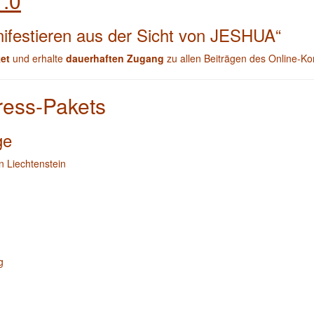
1.0
nifestieren aus der Sicht von JESHUA“
et
und erhalte
dauerhaften Zugang
zu allen Beiträgen des Online-Ko
ress-Pakets
ge
n Liechtenstein
g