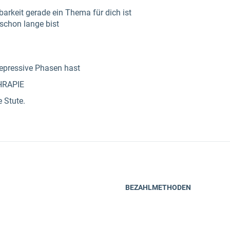
tbarkeit gerade ein Thema für dich ist
u schon lange bist
epressive Phasen hast
HRAPIE
e Stute.
BEZAHLMETHODEN