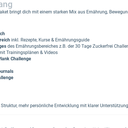
ang
 Paket bringt dich mit einem starken Mix aus Ernährung, Bewegu
ich
reich
inkl. Rezepte, Kurse & Ernährungsguide
ges
des Ernährungsbereiches z.B. der 30 Tage Zuckerfrei Challe
it Trainingsplänen & Videos
Plank Challenge
urnals
allenge
hr Struktur, mehr persönliche Entwicklung mit klarer Unterstützun