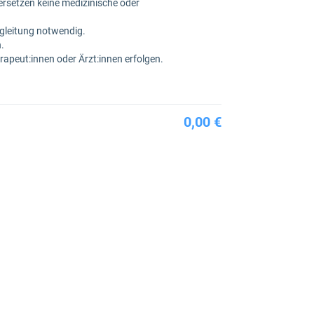
rsetzen keine medizinische oder
egleitung notwendig.
.
rapeut:innen oder Ärzt:innen erfolgen.
0,00 €