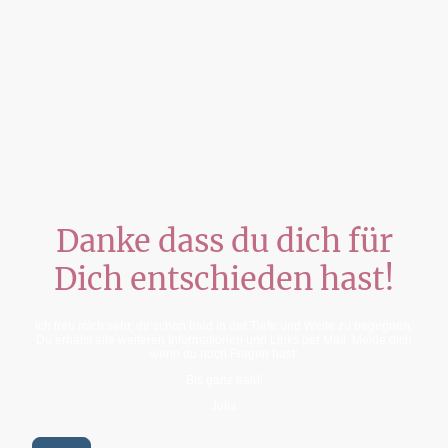
Julia Krause-Wahl
Danke dass du dich für
Dich entschieden hast!
Ich freu mich sehr, dir schon bald in der Tiefe und Weite zu begegnen.
Du erhälst alle weiteren Informationen und Links per Mail. Melde dich
wenn du noch Fragen hast.
Bis ganz bald!
Julia