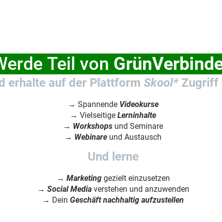
erde Teil von
GrünVerbinde
d erhalte auf der Plattform
Skool*
Zugriff 
→ Spannende
Videokurse
→ Vielseitige
Lerninhalte
→
Workshops
und Seminare
→
Webinare
und Austausch
Und lerne
→
Marketing
gezielt einzusetzen
→
Social Media
verstehen und anzuwenden
→ Dein
Geschäft nachhaltig aufzustellen