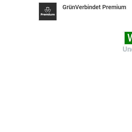
GrünVerbindet Premium
W
Un