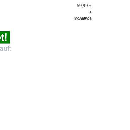
59,99 €
+
monatlich
59,99 €
t!
auf: