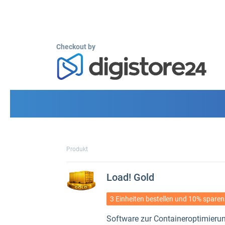
Checkout by
Produkt
Load! Gold
3 Einheiten bestellen und 10% sparen
Software zur Containeroptimieru