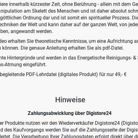
ere innerhalb kürzester Zeit, ohne Berührung - allein mit dem Gei
nipulation am Skelett des Menschen und ist daher absolut schmer
göttlichen Ordnung dar und ist somit ein spiritueller Prozess. D
Techniken der Welt und kann daher auf der ganzen Welt, von je
ben, angewandt werden.
eo erhalten Sie theoretische Kenntnisse, um eine Aufrichtung an
 können. Die genaue Anleitung erhalten Sie als pdf-Datei.
nte Hintergründe und werden in das Energetische Reinigungs- & S
ns-Atmung eingeführt.
gleitende PDF-Lehrdatei (digitales Produkt) für nur 49,- €
Hinweise
Zahlungsabwicklung über Digistore24
er Produkte nutzen wir den Wiederverkäufer Digistore24 (Digis
d des Kaufvorgangs werden Sie auf die Zahlungsseite der Digi
eitet. Die Verarbeitung Ihrer Zahlungsdaten erfolgt direkt über di