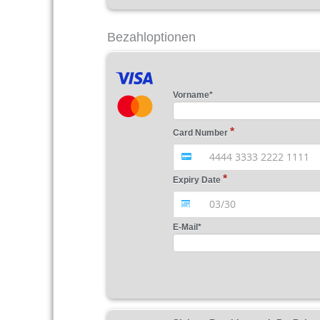
Bezahloptionen
Vorname
*
Card Number
Expiry Date
E-Mail
*