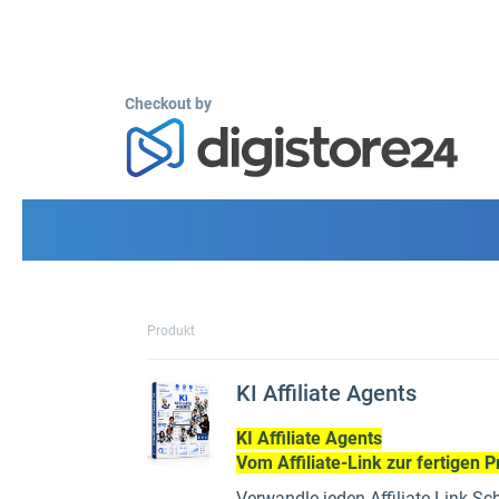
Checkout by
Produkt
KI Affiliate Agents
KI Affiliate Agents
Vom Affiliate-Link zur fertigen 
Verwandle jeden Affiliate-Link Schr