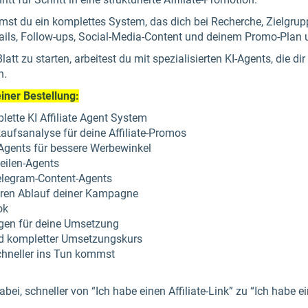
mmst du ein komplettes System, das dich bei Recherche, Zielgru
ls, Follow-ups, Social-Media-Content und deinem Promo-Plan u
att zu starten, arbeitest du mit spezialisierten KI-Agents, die dir
n.
iner Bestellung:
lette KI Affiliate Agent System
aufsanalyse für deine Affiliate-Promos
Agents für bessere Werbewinkel
zeilen-Agents
elegram-Content-Agents
aren Ablauf deiner Kampagne
ok
agen für deine Umsetzung
und kompletter Umsetzungskurs
chneller ins Tun kommst
dabei, schneller von “Ich habe einen Affiliate-Link” zu “Ich habe 