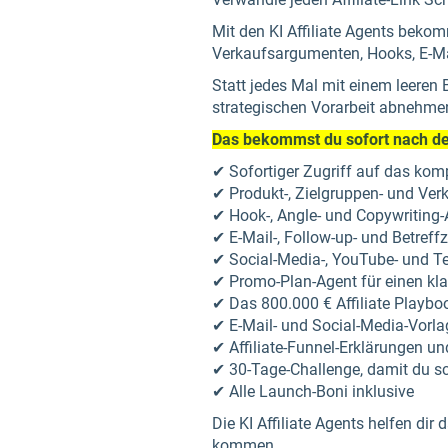
Mit den KI Affiliate Agents beko
Verkaufsargumenten, Hooks, E-Mai
Statt jedes Mal mit einem leeren Bl
strategischen Vorarbeit abnehme
Das bekommst du sofort nach de
✔ Sofortiger Zugriff auf das komp
✔ Produkt-, Zielgruppen- und Verk
✔ Hook-, Angle- und Copywriting-
✔ E-Mail-, Follow-up- und Betreff
✔ Social-Media-, YouTube- und T
✔ Promo-Plan-Agent für einen kl
✔ Das 800.000 € Affiliate Playbo
✔ E-Mail- und Social-Media-Vorl
✔ Affiliate-Funnel-Erklärungen 
✔ 30-Tage-Challenge, damit du s
✔ Alle Launch-Boni inklusive
Die KI Affiliate Agents helfen dir 
kommen.