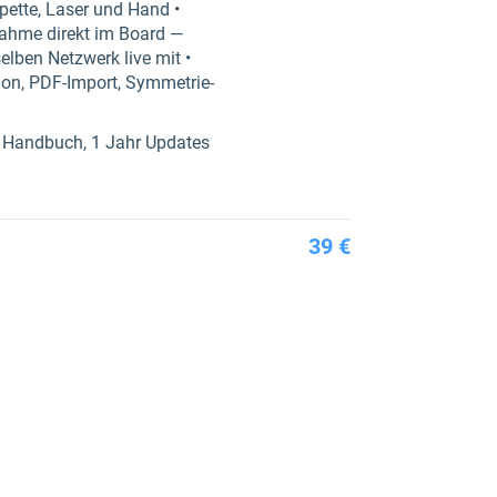
ipette, Laser und Hand •
nahme direkt im Board —
lben Netzwerk live mit •
tion, PDF-Import, Symmetrie-
e Handbuch, 1 Jahr Updates
39 €