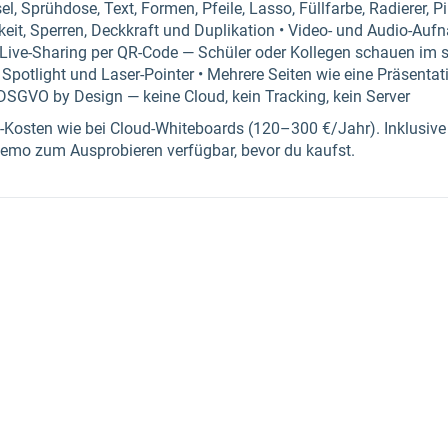
el, Sprühdose, Text, Formen, Pfeile, Lasso, Füllfarbe, Radierer, P
eit, Sperren, Deckkraft und Duplikation • Video- und Audio-Auf
Live-Sharing per QR-Code — Schüler oder Kollegen schauen im se
Spotlight und Laser-Pointer • Mehrere Seiten wie eine Präsenta
DSGVO by Design — keine Cloud, kein Tracking, kein Server
o-Kosten wie bei Cloud-Whiteboards (120–300 €/Jahr). Inklusiv
Demo zum Ausprobieren verfügbar, bevor du kaufst.